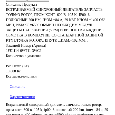
Описание Продукта
ВСТРАИВАЕМЫЙ СИНХРОННЫЙ ДВИГАТЕЛЬ ЗАПЧАСТЬ:
ТОЛЬКО РОТОР, ПРОМ.КОНТ. 600 В, 105 K, IP00, 6-
ПОЛЮСНЫЙ 200 HM, IНОМ.=84 A, 29 КВТ NНОМ.=1400 ОБ/
МИН, NМАКС.=6500 ОБ/МИН НЕОБХОДИМ МОДУЛЬ
ЗАЩИТЫ НАПРЯЖЕНИЯ (VPM) ВОДЯНОЕ ОХЛАЖДЕНИЕ
ОБМОТКА В КОМПАУНДЕ СО СТАНДАРТНОЙ ЗАЩИТОЙ
KTY ВТУЛКА РОТОРА, ВНУТР. ДИАМ.=102 MM, ,
Заказной Номер (Артикл)
1FE1114-6WT11-3WC2
Количество в упаковке
1
Вес Нетто (Кг)
19,600 Кг
Все характеристики
Описание
Характеристики
Встраиваемый синхронный двигатель запчасть: только ротор,
пром.конт. 600 в, 105 k, ip00, 6-полюсный 200 hm, iном.=84 a, 29
квт nном.=1400 об/мин, nмакс.=6500 об/мин необходим модуль