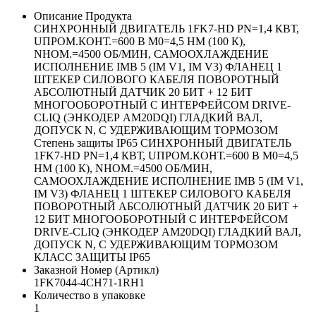
Описание Продукта
СИНХРОННЫЙ ДВИГАТЕЛЬ 1FK7-HD PN=1,4 КВТ,
UПРОМ.КОНТ.=600 В M0=4,5 HM (100 К),
NНОМ.=4500 ОБ/МИН, САМООХЛАЖДЕНИЕ
ИСПОЛНЕНИЕ IMB 5 (IM V1, IM V3) ФЛАНЕЦ 1
ШТЕКЕР СИЛОВОГО КАБЕЛЯ ПОВОРОТНЫЙ
АБСОЛЮТНЫЙ ДАТЧИК 20 БИТ + 12 БИТ
МНОГООБОРОТНЫЙ С ИНТЕРФЕЙСОМ DRIVE-
CLIQ (ЭНКОДЕР AM20DQI) ГЛАДКИЙ ВАЛ,
ДОПУСК N, С УДЕРЖИВАЮЩИМ ТОРМОЗОМ
Степень защиты IP65 СИНХРОННЫЙ ДВИГАТЕЛЬ
1FK7-HD PN=1,4 КВТ, UПРОМ.КОНТ.=600 В M0=4,5
HM (100 К), NНОМ.=4500 ОБ/МИН,
САМООХЛАЖДЕНИЕ ИСПОЛНЕНИЕ IMB 5 (IM V1,
IM V3) ФЛАНЕЦ 1 ШТЕКЕР СИЛОВОГО КАБЕЛЯ
ПОВОРОТНЫЙ АБСОЛЮТНЫЙ ДАТЧИК 20 БИТ +
12 БИТ МНОГООБОРОТНЫЙ С ИНТЕРФЕЙСОМ
DRIVE-CLIQ (ЭНКОДЕР AM20DQI) ГЛАДКИЙ ВАЛ,
ДОПУСК N, С УДЕРЖИВАЮЩИМ ТОРМОЗОМ
КЛАСС ЗАЩИТЫ IP65
Заказной Номер (Артикл)
1FK7044-4CH71-1RH1
Количество в упаковке
1