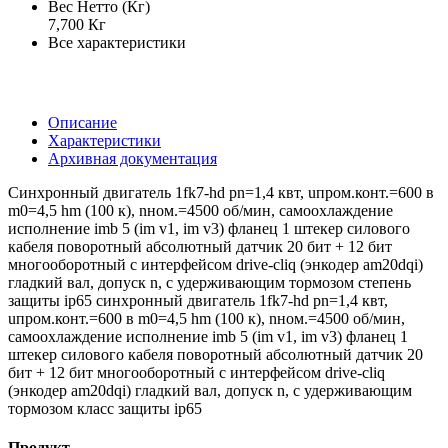
Вес Нетто (Кг)
7,700 Кг
Все характеристики
Описание
Характеристики
Архивная документация
Синхронный двигатель 1fk7-hd pn=1,4 квт, uпром.конт.=600 в
m0=4,5 hm (100 к), nном.=4500 об/мин, самоохлаждение
исполнение imb 5 (im v1, im v3) фланец 1 штекер силового
кабеля поворотный абсолютный датчик 20 бит + 12 бит
многооборотный с интерфейсом drive-cliq (энкодер am20dqi)
гладкий вал, допуск n, с удерживающим тормозом степень
защиты ip65 синхронный двигатель 1fk7-hd pn=1,4 квт,
uпром.конт.=600 в m0=4,5 hm (100 к), nном.=4500 об/мин,
самоохлаждение исполнение imb 5 (im v1, im v3) фланец 1
штекер силового кабеля поворотный абсолютный датчик 20
бит + 12 бит многооборотный с интерфейсом drive-cliq
(энкодер am20dqi) гладкий вал, допуск n, с удерживающим
тормозом класс защиты ip65
Продукт