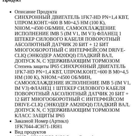
Описание Продукта
СИНХРОННЫЙ ДВИГАТЕЛЬ 1FK7-HD PN=1,4 КВТ,
UПРОМ.КОНТ.=600 В M0=4,5 HM (100 К),
NНОМ.=4500 ОБ/МИН, САМООХЛАЖДЕНИЕ
ИСПОЛНЕНИЕ IMB 5 (IM V1, IM V3) ФЛАНЕЦ 1
ШТЕКЕР СИЛОВОГО КАБЕЛЯ ПОВОРОТНЫЙ
АБСОЛЮТНЫЙ ДАТЧИК 20 БИТ + 12 БИТ
МНОГООБОРОТНЫЙ С ИНТЕРФЕЙСОМ DRIVE-
CLIQ (ЭНКОДЕР AM20DQI) ГЛАДКИЙ ВАЛ,
ДОПУСК N, С УДЕРЖИВАЮЩИМ ТОРМОЗОМ
Степень защиты IP65 СИНХРОННЫЙ ДВИГАТЕЛЬ
1FK7-HD PN=1,4 КВТ, UПРОМ.КОНТ.=600 В M0=4,5
HM (100 К), NНОМ.=4500 ОБ/МИН,
САМООХЛАЖДЕНИЕ ИСПОЛНЕНИЕ IMB 5 (IM V1,
IM V3) ФЛАНЕЦ 1 ШТЕКЕР СИЛОВОГО КАБЕЛЯ
ПОВОРОТНЫЙ АБСОЛЮТНЫЙ ДАТЧИК 20 БИТ +
12 БИТ МНОГООБОРОТНЫЙ С ИНТЕРФЕЙСОМ
DRIVE-CLIQ (ЭНКОДЕР AM20DQI) ГЛАДКИЙ ВАЛ,
ДОПУСК N, С УДЕРЖИВАЮЩИМ ТОРМОЗОМ
КЛАСС ЗАЩИТЫ IP65
Заказной Номер (Артикл)
1FK7044-4CH71-1RH1
Вид продуктов