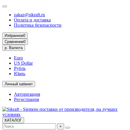
zakaz@sikraft.ru
Оплата и доставка
Политика безопасности
Избранное
0
Сравнение
0
р.
Валюта
Euro
US Dollar
Рубль
Юань
Личный кабинет
Авторизация
Регистрация
КАТАЛОГ
×