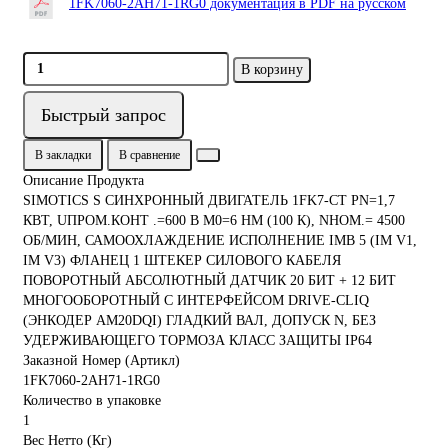
1FK7060-2AH71-1RG0 документация в PDF на русском
В корзину
Быстрый запрос
В закладки
В сравнение
Описание Продукта
SIMOTICS S СИНХРОННЫЙ ДВИГАТЕЛЬ 1FK7-CT PN=1,7
КВТ, UПРОМ.КОНТ .=600 В M0=6 HM (100 К), NНОМ.= 4500
ОБ/МИН, САМООХЛАЖДЕНИЕ ИСПОЛНЕНИЕ IMB 5 (IM V1,
IM V3) ФЛАНЕЦ 1 ШТЕКЕР СИЛОВОГО КАБЕЛЯ
ПОВОРОТНЫЙ АБСОЛЮТНЫЙ ДАТЧИК 20 БИТ + 12 БИТ
МНОГООБОРОТНЫЙ С ИНТЕРФЕЙСОМ DRIVE-CLIQ
(ЭНКОДЕР AM20DQI) ГЛАДКИЙ ВАЛ, ДОПУСК N, БЕЗ
УДЕРЖИВАЮЩЕГО ТОРМОЗА КЛАСС ЗАЩИТЫ IP64
Заказной Номер (Артикл)
1FK7060-2AH71-1RG0
Количество в упаковке
1
Вес Нетто (Кг)