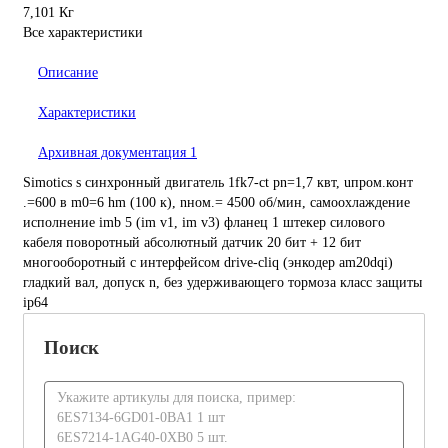
7,101 Кг
Все характеристики
Описание
Характеристики
Архивная документация
1
Simotics s синхронный двигатель 1fk7-ct pn=1,7 квт, uпром.конт
.=600 в m0=6 hm (100 к), nном.= 4500 об/мин, самоохлаждение
исполнение imb 5 (im v1, im v3) фланец 1 штекер силового
кабеля поворотный абсолютный датчик 20 бит + 12 бит
многооборотный с интерфейсом drive-cliq (энкодер am20dqi)
гладкий вал, допуск n, без удерживающего тормоза класс защиты
ip64
Поиск