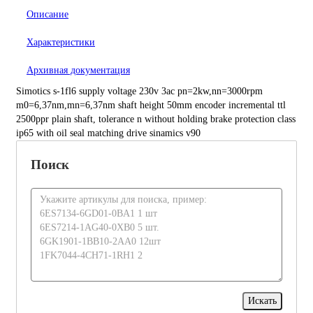
Описание
Характеристики
Архивная документация
Simotics s-1fl6 supply voltage 230v 3ac pn=2kw,nn=3000rpm
m0=6,37nm,mn=6,37nm shaft height 50mm encoder incremental ttl
2500ppr plain shaft, tolerance n without holding brake protection class
ip65 with oil seal matching drive sinamics v90
Поиск