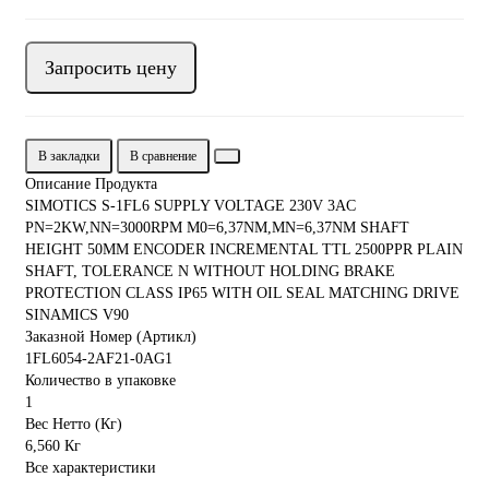
Запросить цену
В закладки
В сравнение
Описание Продукта
SIMOTICS S-1FL6 SUPPLY VOLTAGE 230V 3AC
PN=2KW,NN=3000RPM M0=6,37NM,MN=6,37NM SHAFT
HEIGHT 50MM ENCODER INCREMENTAL TTL 2500PPR PLAIN
SHAFT, TOLERANCE N WITHOUT HOLDING BRAKE
PROTECTION CLASS IP65 WITH OIL SEAL MATCHING DRIVE
SINAMICS V90
Заказной Номер (Артикл)
1FL6054-2AF21-0AG1
Количество в упаковке
1
Вес Нетто (Кг)
6,560 Кг
Все характеристики