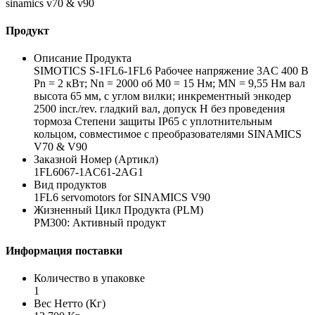
sinamics v70 & v90
Продукт
Описание Продукта
SIMOTICS S-1FL6-1FL6 Рабочее напряжение 3AC 400 В
Pn = 2 кВт; Nn = 2000 об М0 = 15 Нм; MN = 9,55 Нм вал
высота 65 мм, с углом вилки; инкрементный энкодер
2500 incr./rev. гладкий вал, допуск Н без проведения
тормоза Степени защиты IP65 с уплотнительным
кольцом, совместимое с преобразователями SINAMICS
V70 & V90
Заказной Номер (Артикл)
1FL6067-1AC61-2AG1
Вид продуктов
1FL6 servomotors for SINAMICS V90
Жизненный Цикл Продукта (PLM)
PM300: Активный продукт
Информация поставки
Количество в упаковке
1
Вес Нетто (Кг)