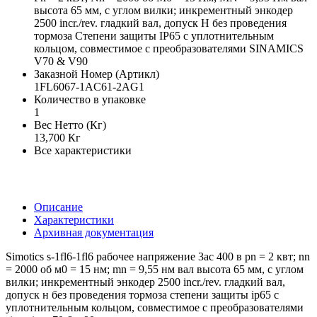
высота 65 мм, с углом вилки; инкрементный энкодер
2500 incr./rev. гладкий вал, допуск Н без проведения
тормоза Степени защиты IP65 с уплотнительным
кольцом, совместимое с преобразователями SINAMICS
V70 & V90
Заказной Номер (Артикл)
1FL6067-1AC61-2AG1
Количество в упаковке
1
Вес Нетто (Кг)
13,700 Кг
Все характеристики
Описание
Характеристики
Архивная документация
Simotics s-1fl6-1fl6 рабочее напряжение 3ac 400 в pn = 2 квт; nn
= 2000 об м0 = 15 нм; mn = 9,55 нм вал высота 65 мм, с углом
вилки; инкрементный энкодер 2500 incr./rev. гладкий вал,
допуск н без проведения тормоза степени защиты ip65 с
уплотнительным кольцом, совместимое с преобразователями