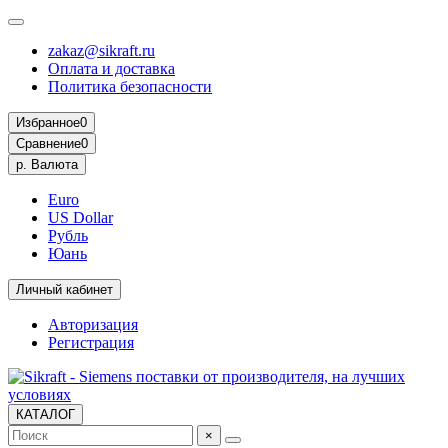
zakaz@sikraft.ru
Оплата и доставка
Политика безопасности
Избранное
0
Сравнение
0
р.
Валюта
Euro
US Dollar
Рубль
Юань
Личный кабинет
Авторизация
Регистрация
КАТАЛОГ
×