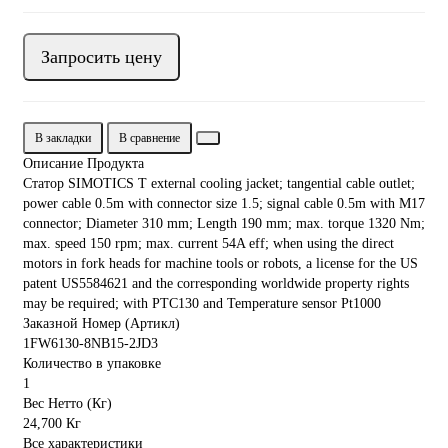
Запросить цену
В закладки
В сравнение
Описание Продукта
Статор SIMOTICS T external cooling jacket; tangential cable outlet;
power cable 0.5m with connector size 1.5; signal cable 0.5m with M17
connector; Diameter 310 mm; Length 190 mm; max. torque 1320 Nm;
max. speed 150 rpm; max. current 54A eff; when using the direct
motors in fork heads for machine tools or robots, a license for the US
patent US5584621 and the corresponding worldwide property rights
may be required; with PTC130 and Temperature sensor Pt1000
Заказной Номер (Артикл)
1FW6130-8NB15-2JD3
Количество в упаковке
1
Вес Нетто (Кг)
24,700 Кг
Все характеристики