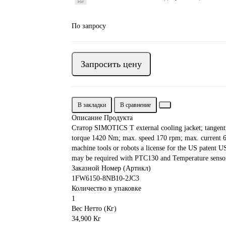
По запросу
Запросить цену
В закладки
В сравнение
Описание Продукта
Статор SIMOTICS T external cooling jacket; tangent
torque 1420 Nm; max. speed 170 rpm; max. current 66
machine tools or robots a license for the US patent 
may be required with PTC130 and Temperature senso
Заказной Номер (Артикл)
1FW6150-8NB10-2JC3
Количество в упаковке
1
Вес Нетто (Кг)
34,900 Кг