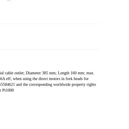
ial cable outlet; Diameter 385 mm; Length 160 mm; max.
A eff; when using the direct motors in fork heads for
US5584621 and the corresponding worldwide property rights
r Pt1000