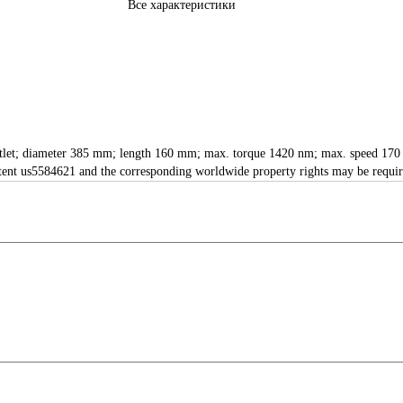
Все характеристики
 outlet; diameter 385 mm; length 160 mm; max. torque 1420 nm; max. speed 170 
 patent us5584621 and the corresponding worldwide property rights may be requ