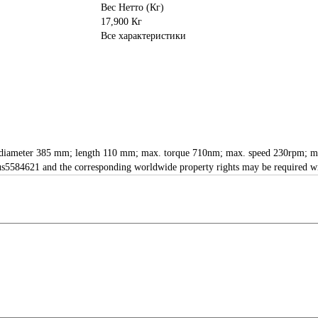
Вес Нетто (Кг)
17,900 Кг
Все характеристики
let diameter 385 mm; length 110 mm; max. torque 710nm; max. speed 230rpm; max
nt us5584621 and the corresponding worldwide property rights may be required 