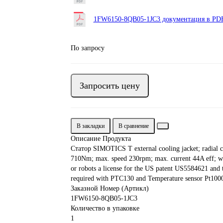
1FW6150-8QB05-1JC3 документация в PDF
По запросу
Запросить цену
В закладки
В сравнение
Описание Продукта
Статор SIMOTICS T external cooling jacket; radial 
710Nm; max. speed 230rpm; max. current 44A eff; whe
or robots a license for the US patent US5584621 and
required with PTC130 and Temperature sensor Pt100
Заказной Номер (Артикл)
1FW6150-8QB05-1JC3
Количество в упаковке
1