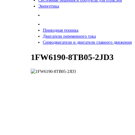
Системные решения и продукты для отраслей
Энергетика
Приводная техника
Двигатели переменного тока
Серводвигатели и двигатели главного движения
1FW6190-8TB05-2JD3