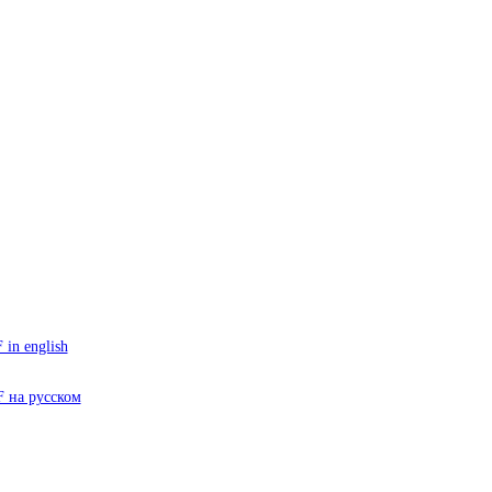
in english
 на русском