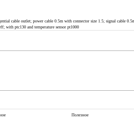
ngential cable outlet; power cable 0.5m with connector size 1.5; signal cable
ff; with ptc130 and temperature sensor pt1000
ное
Полезное