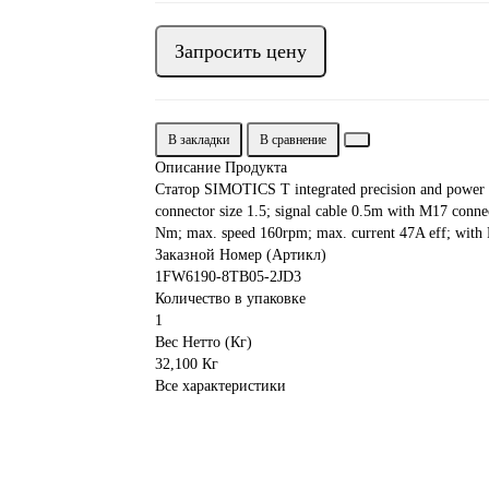
Запросить цену
В закладки
В сравнение
Описание Продукта
Статор SIMOTICS T integrated precision and power co
connector size 1.5; signal cable 0.5m with M17 con
Nm; max. speed 160rpm; max. current 47A eff; with
Заказной Номер (Артикл)
1FW6190-8TB05-2JD3
Количество в упаковке
1
Вес Нетто (Кг)
32,100 Кг
Все характеристики