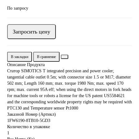
По запросу
Запросить цену
В закладки
В сравнение
Описание Продукта
Статор SIMOTICS T integrated precision and power cooler;
tangential cable outlet 0.5m; with connector size 1.5 or M17; diameter
502 mm; Length 160 mm; max. torque 1980 Nm; max. speed 170
rpm; max. current 95A eff; when using the direct motors in fork heads
for machine tools or robots a license for the US patent US5584621
and the corresponding worldwide property rights may be required with
PTC130 and Temperature sensor Pt1000
Заказной Номер (Артикл)
1FW6190-8TB10-5GD3
Количество в упаковке
1