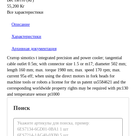
Вес Нетто (Кг)
55,200 Кг
Все характеристики
Описание
Характеристики
Архивная документация
Статор simotics t integrated precision and power cooler; tangential
cable outlet 0.5m; with connector size 1.5 or m17; diameter 502 mm;
length 160 mm; max. torque 1980 nm; max. speed 170 rpm; max.
current 95a eff; when using the direct motors in fork heads for
machine tools or robots a license for the us patent us5584621 and the
corresponding worldwide property rights may be required with ptc130
and temperature sensor pt1000
Поиск