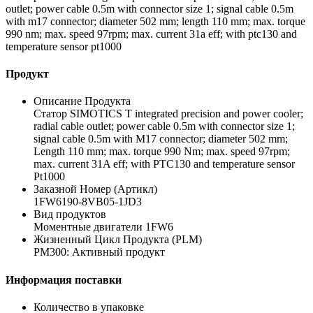
outlet; power cable 0.5m with connector size 1; signal cable 0.5m
with m17 connector; diameter 502 mm; length 110 mm; max. torque
990 nm; max. speed 97rpm; max. current 31a eff; with ptc130 and
temperature sensor pt1000
Продукт
Описание Продукта
Статор SIMOTICS T integrated precision and power cooler;
radial cable outlet; power cable 0.5m with connector size 1;
signal cable 0.5m with M17 connector; diameter 502 mm;
Length 110 mm; max. torque 990 Nm; max. speed 97rpm;
max. current 31A eff; with PTC130 and temperature sensor
Pt1000
Заказной Номер (Артикл)
1FW6190-8VB05-1JD3
Вид продуктов
Моментные двигатели 1FW6
Жизненный Цикл Продукта (PLM)
PM300: Активный продукт
Информация поставки
Количество в упаковке