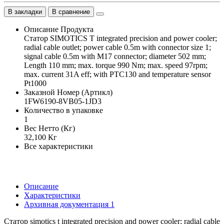
В закладки
В сравнение
Описание Продукта
Статор SIMOTICS T integrated precision and power cooler;
radial cable outlet; power cable 0.5m with connector size 1;
signal cable 0.5m with M17 connector; diameter 502 mm;
Length 110 mm; max. torque 990 Nm; max. speed 97rpm;
max. current 31A eff; with PTC130 and temperature sensor
Pt1000
Заказной Номер (Артикл)
1FW6190-8VB05-1JD3
Количество в упаковке
1
Вес Нетто (Кг)
32,100 Кг
Все характеристики
Описание
Характеристики
Архивная документация
1
Статор simotics t integrated precision and power cooler; radial cable