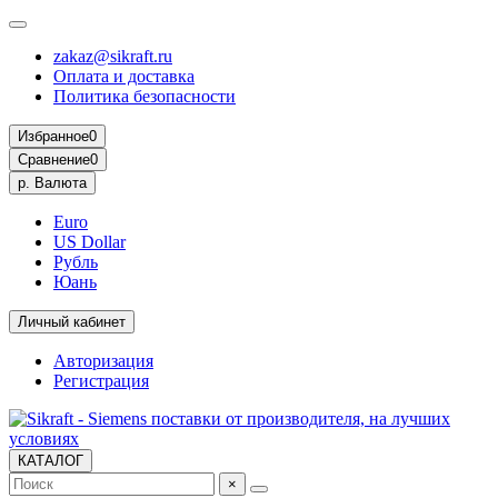
zakaz@sikraft.ru
Оплата и доставка
Политика безопасности
Избранное
0
Сравнение
0
р.
Валюта
Euro
US Dollar
Рубль
Юань
Личный кабинет
Авторизация
Регистрация
КАТАЛОГ
×