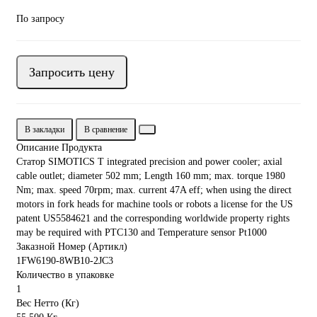
По запросу
Запросить цену
В закладки
В сравнение
Описание Продукта
Статор SIMOTICS T integrated precision and power cooler; axial
cable outlet; diameter 502 mm; Length 160 mm; max. torque 1980
Nm; max. speed 70rpm; max. current 47A eff; when using the direct
motors in fork heads for machine tools or robots a license for the US
patent US5584621 and the corresponding worldwide property rights
may be required with PTC130 and Temperature sensor Pt1000
Заказной Номер (Артикл)
1FW6190-8WB10-2JC3
Количество в упаковке
1
Вес Нетто (Кг)