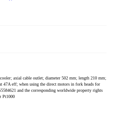
ooler; axial cable outlet; diameter 502 mm; length 210 mm;
47A eff; when using the direct motors in fork heads for
US5584621 and the corresponding worldwide property rights
r Pt1000