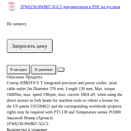
1FW6230-8WB07-5GC3 документация в PDF на русском
По запросу
Запросить цену
В закладки
В сравнение
Описание Продукта
Статор SIMOTICS T integrated precision and power cooler; axial
cable outlet 2m Diameter 576 mm; Length 130 mm; Max. torque
1840Nm; max. speed 190rpm; max. current 100A eff; when using the
direct motors in fork heads for machine tools or robots a license for
the US patent US5584621 and the corresponding worldwide property
rights may be required with PTC130 and Temperature sensor Pt1000
Заказной Номер (Артикл)
1FW6230-8WB07-5GC3
Количество в упаковке