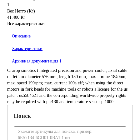
1
Вес Нетто (Кг)
41,400 Кг
Все характеристики
Описание
Характеристики
Архивная документация
1
Статор simotics t integrated precision and power cooler; axial cable
outlet 2m diameter 576 mm; length 130 mm; max. torque 1840nm;
max. speed 190rpm; max. current 100a eff; when using the direct
motors in fork heads for machine tools or robots a license for the us
patent us5584621 and the corresponding worldwide property rights
may be required with ptc130 and temperature sensor pt1000
Поиск