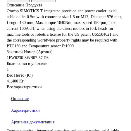
Описание Продукта
Статор SIMOTICS T integrated precision and power cooler; axial
cable outlet 0.5m with connector size 1.5 or M17; Diameter 576 mm;
Length 130 mm; Max. torque 1840Nm; max. speed 190rpm; max.
current 100A eff; when using the direct motors in fork heads for
machine tools or robots a license for the US patent US5584621 and
the corresponding worldwide property rights may be required with
PTC130 and Temperature sensor Pt1000
Заказной Номер (Артикл)
1FW6230-8WB07-5GD3
Количество в упаковке
1
Вес Нетто (Кг)
41,400 Кг
Все характеристики
Описание
Характеристики
Архивная документация
Статор simotics t integrated precision and power cooler; axial cable