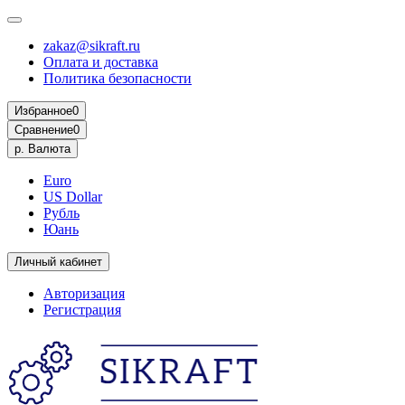
zakaz@sikraft.ru
Оплата и доставка
Политика безопасности
Избранное
0
Сравнение
0
р.
Валюта
Euro
US Dollar
Рубль
Юань
Личный кабинет
Авторизация
Регистрация