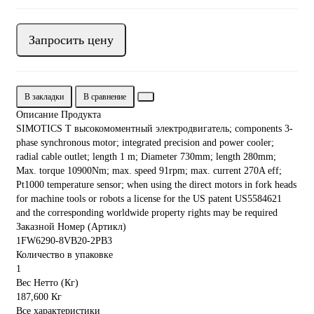
Запросить цену
В закладки
В сравнение
Описание Продукта
SIMOTICS T высокомоментный электродвигатель; components 3-
phase synchronous motor; integrated precision and power cooler;
radial cable outlet; length 1 m; Diameter 730mm; length 280mm;
Max. torque 10900Nm; max. speed 91rpm; max. current 270A eff;
Pt1000 temperature sensor; when using the direct motors in fork heads
for machine tools or robots a license for the US patent US5584621
and the corresponding worldwide property rights may be required
Заказной Номер (Артикл)
1FW6290-8VB20-2PB3
Количество в упаковке
1
Вес Нетто (Кг)
187,600 Кг
Все характеристики