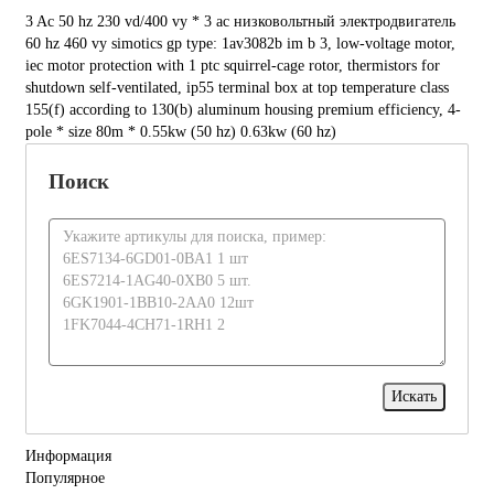
3 Ac 50 hz 230 vd/400 vy * 3 ac низковольтный электродвигатель
60 hz 460 vy simotics gp type: 1av3082b im b 3, low-voltage motor,
iec motor protection with 1 ptc squirrel-cage rotor, thermistors for
shutdown self-ventilated, ip55 terminal box at top temperature class
155(f) according to 130(b) aluminum housing premium efficiency, 4-
pole * size 80m * 0.55kw (50 hz) 0.63kw (60 hz)
Поиск
Информация
Популярное