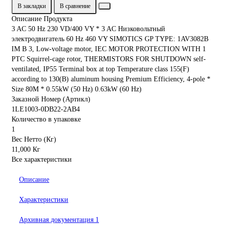
В закладки
В сравнение
Описание Продукта
3 AC 50 Hz 230 VD/400 VY * 3 AC Низковольтный
электродвигатель 60 Hz 460 VY SIMOTICS GP TYPE: 1AV3082B
IM B 3, Low-voltage motor, IEC MOTOR PROTECTION WITH 1
PTC Squirrel-cage rotor, THERMISTORS FOR SHUTDOWN self-
ventilated, IP55 Terminal box at top Temperature class 155(F)
according to 130(B) aluminum housing Premium Efficiency, 4-pole *
Size 80M * 0.55kW (50 Hz) 0.63kW (60 Hz)
Заказной Номер (Артикл)
1LE1003-0DB22-2AB4
Количество в упаковке
1
Вес Нетто (Кг)
11,000 Кг
Все характеристики
Описание
Характеристики
Архивная документация
1