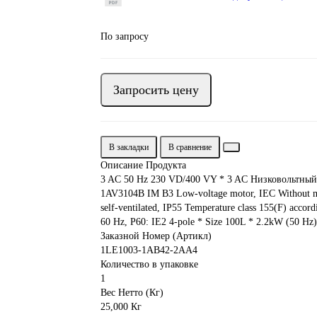
По запросу
Запросить цену
В закладки
В сравнение
Описание Продукта
3 AC 50 Hz 230 VD/400 VY * 3 AC Низковольтны
1AV3104B IM B3 Low-voltage motor, IEC Without moto
self-ventilated, IP55 Temperature class 155(F) acco
60 Hz, P60: IE2 4-pole * Size 100L * 2.2kW (50 Hz
Заказной Номер (Артикл)
1LE1003-1AB42-2AA4
Количество в упаковке
1
Вес Нетто (Кг)
25,000 Кг