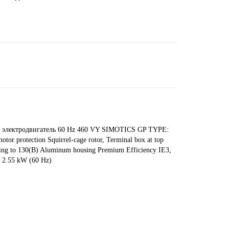
й электродвигатель 60 Hz 460 VY SIMOTICS GP TYPE:
r protection Squirrel-cage rotor, Terminal box at top
rding to 130(B) Aluminum housing Premium Efficiency IE3,
) 2.55 kW (60 Hz)