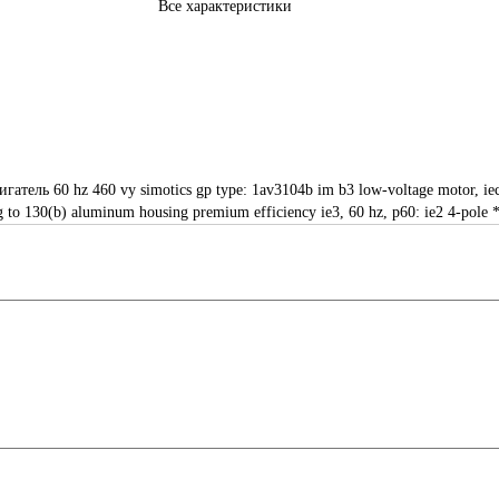
Все характеристики
тель 60 hz 460 vy simotics gp type: 1av3104b im b3 low-voltage motor, iec w
ing to 130(b) aluminum housing premium efficiency ie3, 60 hz, p60: ie2 4-pole 