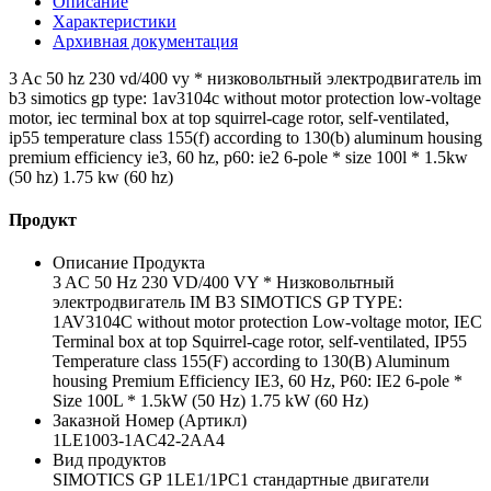
Описание
Характеристики
Архивная документация
3 Ac 50 hz 230 vd/400 vy * низковольтный электродвигатель im
b3 simotics gp type: 1av3104c without motor protection low-voltage
motor, iec terminal box at top squirrel-cage rotor, self-ventilated,
ip55 temperature class 155(f) according to 130(b) aluminum housing
premium efficiency ie3, 60 hz, p60: ie2 6-pole * size 100l * 1.5kw
(50 hz) 1.75 kw (60 hz)
Продукт
Описание Продукта
3 AC 50 Hz 230 VD/400 VY * Низковольтный
электродвигатель IM B3 SIMOTICS GP TYPE:
1AV3104C without motor protection Low-voltage motor, IEC
Terminal box at top Squirrel-cage rotor, self-ventilated, IP55
Temperature class 155(F) according to 130(B) Aluminum
housing Premium Efficiency IE3, 60 Hz, P60: IE2 6-pole *
Size 100L * 1.5kW (50 Hz) 1.75 kW (60 Hz)
Заказной Номер (Артикл)
1LE1003-1AC42-2AA4
Вид продуктов
SIMOTICS GP 1LE1/1PC1 стандартные двигатели