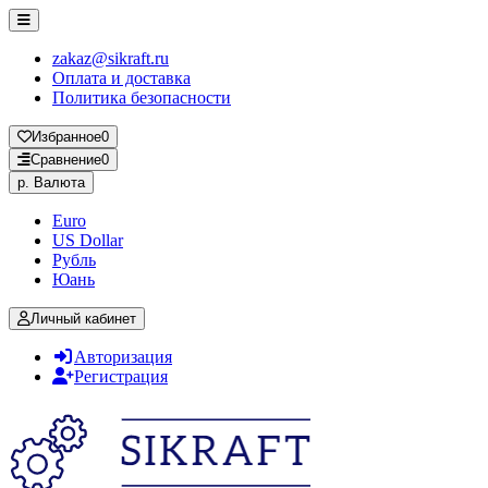
zakaz@sikraft.ru
Оплата и доставка
Политика безопасности
Избранное
0
Сравнение
0
р.
Валюта
Euro
US Dollar
Рубль
Юань
Личный кабинет
Авторизация
Регистрация