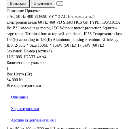
В закладки
В сравнение
Описание Продукта
3 AC 50 Hz 400 VD/690 VY * 3 AC Низковольтный
электродвигатель 60 Hz 460 VD SIMOTICS GP TYPE: 1AV3163A
IM B3 Low-voltage motor, IEC Without motor protection Squirrel-
cage rotor, Terminal box at top self-ventilated, IP55 Temperature class
155(F) according to 130(B) Aluminum housing Premium Efficiency
IE3, 2-pole * Size 160M, * 15kW (50 Hz) 17.3kW (60 Hz)
Заказной Номер (Артикл)
1LE1003-1DA33-4AA4
Количество в упаковке
1
Вес Нетто (Кг)
84,000 Кг
Все характеристики
Описание
Характеристики
Архивная документация
1
3 Ac 50 hz 400 vd/690 vy * 3 ac низковольтный электродвигатель