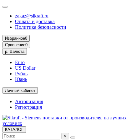
zakaz@sikraft.ru
Оплата и доставка
Политика безопасности
Избранное
0
Сравнение
0
р.
Валюта
Euro
US Dollar
Рубль
Юань
Личный кабинет
Авторизация
Регистрация
КАТАЛОГ
×