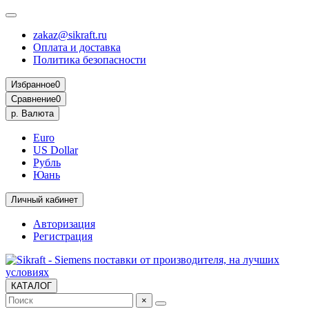
zakaz@sikraft.ru
Оплата и доставка
Политика безопасности
Избранное
0
Сравнение
0
р.
Валюта
Euro
US Dollar
Рубль
Юань
Личный кабинет
Авторизация
Регистрация
КАТАЛОГ
×