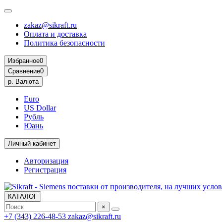
zakaz@sikraft.ru
Оплата и доставка
Политика безопасности
Избранное
0
Сравнение
0
р.
Валюта
Euro
US Dollar
Рубль
Юань
Личный кабинет
Авторизация
Регистрация
КАТАЛОГ
×
+7 (343) 226-48-53
zakaz@sikraft.ru