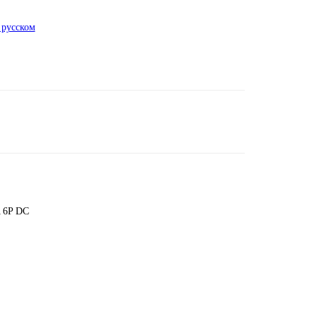
 русском
6P DC