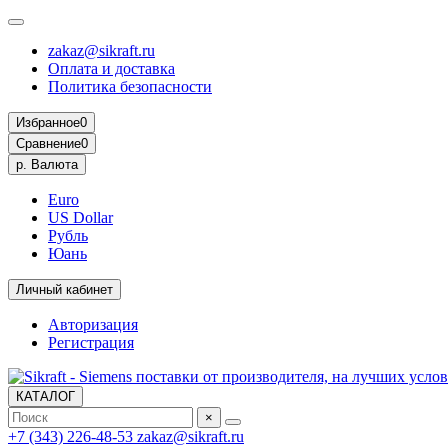
zakaz@sikraft.ru
Оплата и доставка
Политика безопасности
Избранное
0
Сравнение
0
р.
Валюта
Euro
US Dollar
Рубль
Юань
Личный кабинет
Авторизация
Регистрация
КАТАЛОГ
×
+7 (343) 226-48-53
zakaz@sikraft.ru