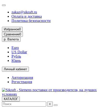
zakaz@sikraft.ru
Оплата и доставка
Политика безопасности
Избранное
0
Сравнение
0
р.
Валюта
Euro
US Dollar
Рубль
Юань
Личный кабинет
Авторизация
Регистрация
КАТАЛОГ
×