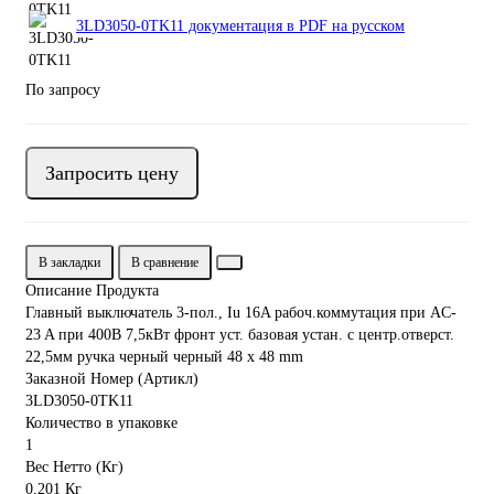
3LD3050-0TK11 документация в PDF на русском
По запросу
Запросить цену
В закладки
В сравнение
Описание Продукта
Главный выключатель 3-пол., Iu 16A рабоч.коммутация при AC-
23 A при 400В 7,5кВт фронт уст. базовая устан. с центр.отверст.
22,5мм ручка черный черный 48 x 48 mm
Заказной Номер (Артикл)
3LD3050-0TK11
Количество в упаковке
1
Вес Нетто (Кг)
0,201 Кг