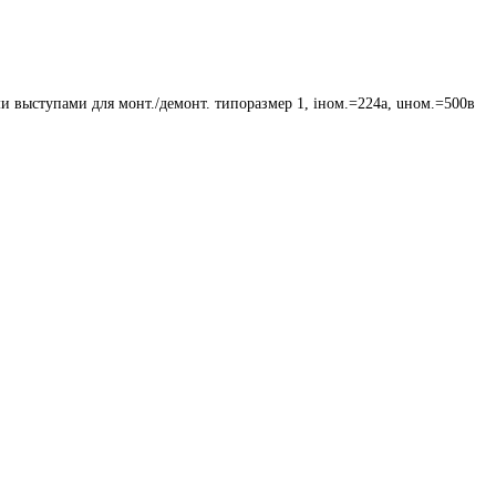
и выступами для монт./демонт. типоразмер 1, iном.=224a, uном.=500в