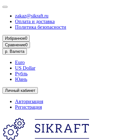
zakaz@sikraft.ru
Оплата и доставка
Политика безопасности
Избранное
0
Сравнение
0
р.
Валюта
Euro
US Dollar
Рубль
Юань
Личный кабинет
Авторизация
Регистрация