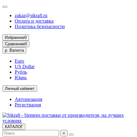
zakaz@sikraft.ru
Оплата и доставка
Политика безопасности
Избранное
0
Сравнение
0
р.
Валюта
Euro
US Dollar
Рубль
Юань
Личный кабинет
Авторизация
Регистрация
КАТАЛОГ
×