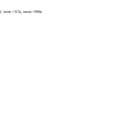
2, iном.=315a, uном.=690в