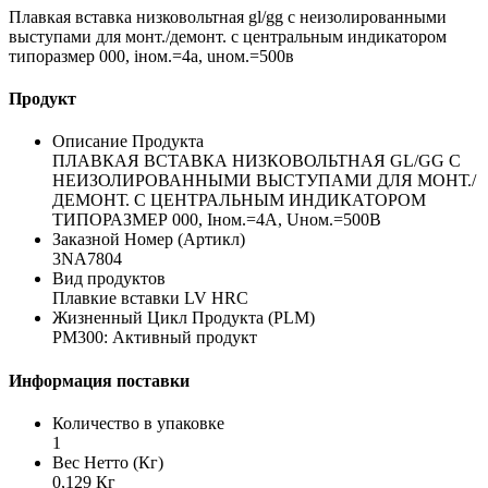
Плавкая вставка низковольтная gl/gg с неизолированными
выступами для монт./демонт. с центральным индикатором
типоразмер 000, iном.=4a, uном.=500в
Продукт
Описание Продукта
ПЛАВКАЯ ВСТАВКА НИЗКОВОЛЬТНАЯ GL/GG С
НЕИЗОЛИРОВАННЫМИ ВЫСТУПАМИ ДЛЯ МОНТ./
ДЕМОНТ. С ЦЕНТРАЛЬНЫМ ИНДИКАТОРОМ
ТИПОРАЗМЕР 000, Iном.=4A, Uном.=500В
Заказной Номер (Артикл)
3NA7804
Вид продуктов
Плавкие вставки LV HRC
Жизненный Цикл Продукта (PLM)
PM300: Активный продукт
Информация поставки
Количество в упаковке
1
Вес Нетто (Кг)
0,129 Кг