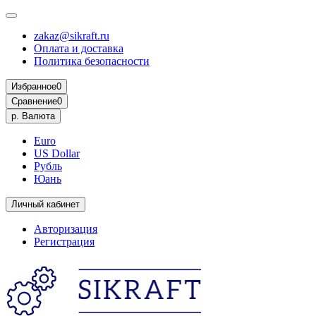
zakaz@sikraft.ru
Оплата и доставка
Политика безопасности
Избранное
0
Сравнение
0
р.
Валюта
Euro
US Dollar
Рубль
Юань
Личный кабинет
Авторизация
Регистрация