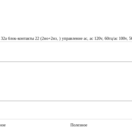
к 32a блок-контакты 22 (2но+2нз, ) управление ac, ac 120v, 60гц/ac 100v, 5
ное
Полезное