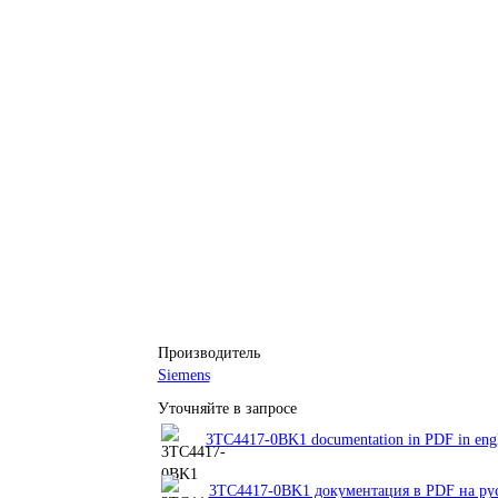
Производитель
Siemens
Уточняйте в запросе
3TC4417-0BK1 documentation in PDF in engl
3TC4417-0BK1 документация в PDF на ру