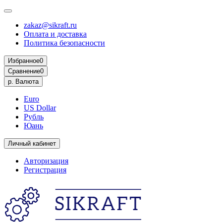
zakaz@sikraft.ru
Оплата и доставка
Политика безопасности
Избранное
0
Сравнение
0
р.
Валюта
Euro
US Dollar
Рубль
Юань
Личный кабинет
Авторизация
Регистрация