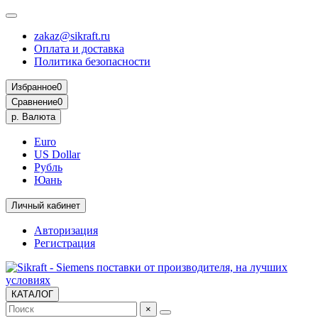
zakaz@sikraft.ru
Оплата и доставка
Политика безопасности
Избранное
0
Сравнение
0
р.
Валюта
Euro
US Dollar
Рубль
Юань
Личный кабинет
Авторизация
Регистрация
КАТАЛОГ
×