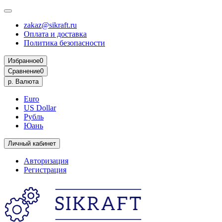
zakaz@sikraft.ru
Оплата и доставка
Политика безопасности
Избранное
0
Сравнение
0
р.
Валюта
Euro
US Dollar
Рубль
Юань
Личный кабинет
Авторизация
Регистрация