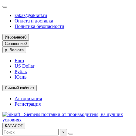
zakaz@sikraft.ru
Оплата и доставка
Политика безопасности
Избранное
0
Сравнение
0
р.
Валюта
Euro
US Dollar
Рубль
Юань
Личный кабинет
Авторизация
Регистрация
КАТАЛОГ
×