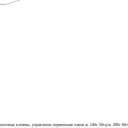
 винтовые клеммы, управление перменным током ac 240v 50гц/ac 288v 60г