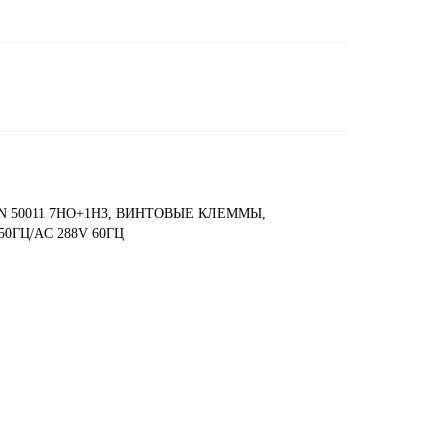
N 50011 7НО+1НЗ, ВИНТОВЫЕ КЛЕММЫ,
ГЦ/AC 288V 60ГЦ