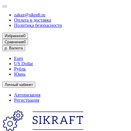
zakaz@sikraft.ru
Оплата и доставка
Политика безопасности
Избранное
0
Сравнение
0
р.
Валюта
Euro
US Dollar
Рубль
Юань
Личный кабинет
Авторизация
Регистрация