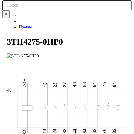
×
Прочее
3TH4275-0HP0