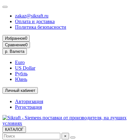
zakaz@sikraft.ru
Оплата и доставка
Политика безопасности
Избранное
0
Сравнение
0
р.
Валюта
Euro
US Dollar
Рубль
Юань
Личный кабинет
Авторизация
Регистрация
КАТАЛОГ
×