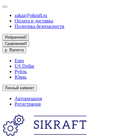
zakaz@sikraft.ru
Оплата и доставка
Политика безопасности
Избранное
0
Сравнение
0
р.
Валюта
Euro
US Dollar
Рубль
Юань
Личный кабинет
Авторизация
Регистрация