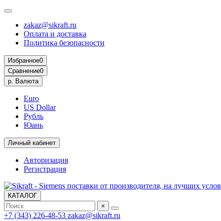
zakaz@sikraft.ru
Оплата и доставка
Политика безопасности
Избранное
0
Сравнение
0
р.
Валюта
Euro
US Dollar
Рубль
Юань
Личный кабинет
Авторизация
Регистрация
КАТАЛОГ
×
+7 (343) 226-48-53
zakaz@sikraft.ru