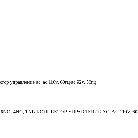
ор управление ac, ac 110v, 60гц/ac 92v, 50гц
NO+4NC, TAB КОННЕКТОР УПРАВЛЕНИЕ AC, AC 110V, 60Г