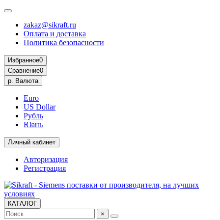
zakaz@sikraft.ru
Оплата и доставка
Политика безопасности
Избранное
0
Сравнение
0
р.
Валюта
Euro
US Dollar
Рубль
Юань
Личный кабинет
Авторизация
Регистрация
КАТАЛОГ
×