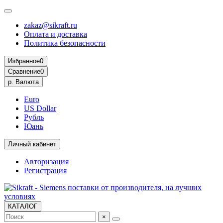
zakaz@sikraft.ru
Оплата и доставка
Политика безопасности
Избранное
0
Сравнение
0
р.
Валюта
Euro
US Dollar
Рубль
Юань
Личный кабинет
Авторизация
Регистрация
КАТАЛОГ
×