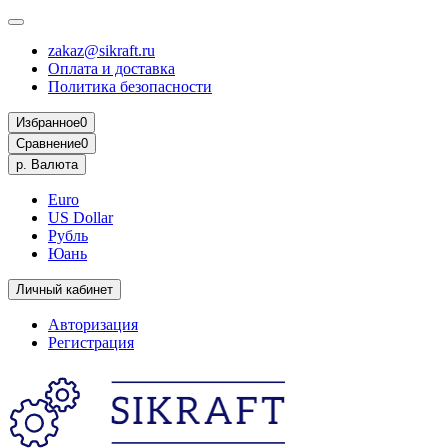
zakaz@sikraft.ru
Оплата и доставка
Политика безопасности
Избранное
0
Сравнение
0
р.
Валюта
Euro
US Dollar
Рубль
Юань
Личный кабинет
Авторизация
Регистрация