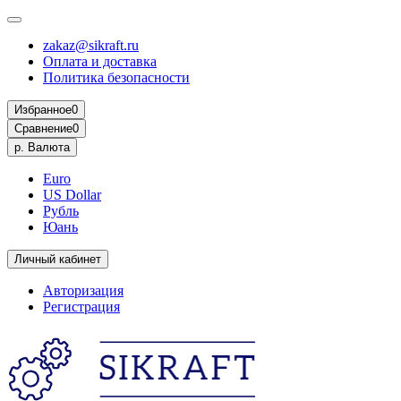
zakaz@sikraft.ru
Оплата и доставка
Политика безопасности
Избранное
0
Сравнение
0
р.
Валюта
Euro
US Dollar
Рубль
Юань
Личный кабинет
Авторизация
Регистрация