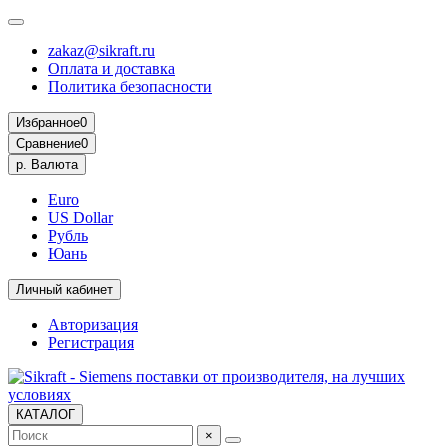
zakaz@sikraft.ru
Оплата и доставка
Политика безопасности
Избранное
0
Сравнение
0
р.
Валюта
Euro
US Dollar
Рубль
Юань
Личный кабинет
Авторизация
Регистрация
КАТАЛОГ
×