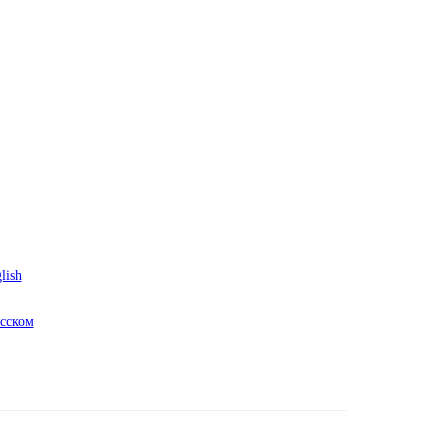
lish
сском